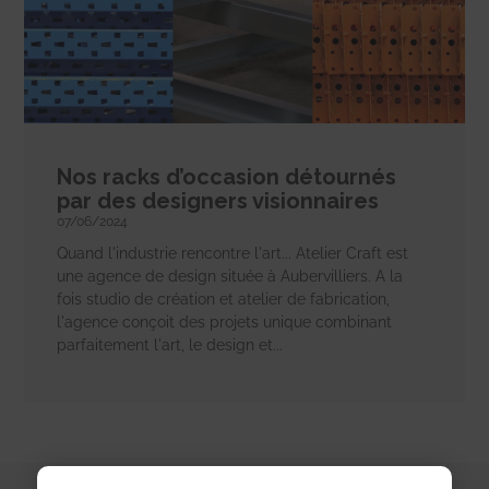
Nos racks d’occasion détournés
par des designers visionnaires
07/06/2024
Quand l'industrie rencontre l'art... Atelier Craft est
une agence de design située à Aubervilliers. A la
fois studio de création et atelier de fabrication,
l'agence conçoit des projets unique combinant
parfaitement l'art, le design et...