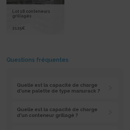
Lot 18 conteneurs
grillagés
2125€
Questions fréquentes
J'ACHÈTE
Quelle est la capacité de charge
d'une palette de type manurack ?
Les manuracks simple peuvent supporter une charge
Quelle est la capacité de charge
de 500 ou 1000 Kg et les manuracks doubles une
d'un conteneur grillagé ?
charge de 1000 ou 2000 Kg selon les 4 standards de
conception.
Nos conteneurs grillagés peuvent supporter une