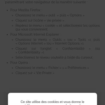
paramétrant votre navigateur de la manière suivante :
Pour Mozilla Firefox :
Choisissez le menu « outil » puis « Options »
Cliquez sur l’icône « vie privée »
Repérez le menu « cookie » et sélectionnez les options
qui vous conviennent
Pour Microsoft Internet Explorer :
Choisissez le menu « Outils » (ou « Tools »), puis
« Options Internet » (ou « Internet Options »).
Cliquez sur l’onglet « Confidentialité » (ou
« Confidentiality »)
Sélectionnez le niveau souhaité à l’aide du curseur.
Pour Opéra :
Choisissez le menu « Fichier » > « Préférences »
Cliquez sur « Vie Privée »
Ce site utilise des cookies et vous donne le