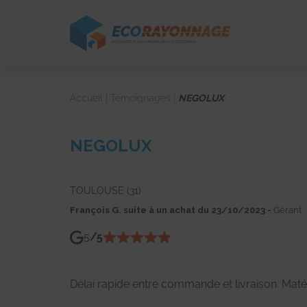
Panneau de gestion des cookies
Accueil
|
Témoignages
|
NEGOLUX
NEGOLUX
TOULOUSE (31)
François G. suite à un achat du 23/10/2023 -
Gérant
5
/5
Délai rapide entre commande et livraison. Maté