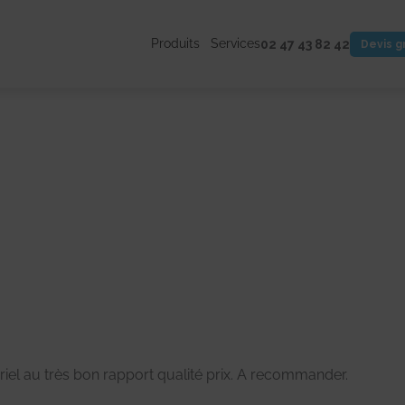
Produits
Services
02 47 43 82 42
Devis g
riel au très bon rapport qualité prix. A recommander.