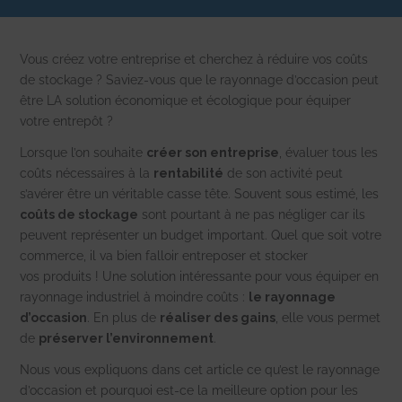
Twitter
Facebook
LinkedIn
Whatsapp
Vous créez votre entreprise et cherchez à réduire vos coûts
de stockage ? Saviez-vous que le rayonnage d’occasion peut
être
LA solution économique et écologique pour équiper
votre entrepôt ?
Lorsque l’on souhaite
créer son entreprise
, évaluer tous les
coûts nécessaires à la
rentabilité
de son activité peut
s’avérer être un véritable casse tête.
Souvent sous estimé, les
coûts de stockage
sont pourtant à ne pas négliger car ils
peuvent représenter un budget important. Q
uel que soit votre
commerce, il va bien falloir entreposer et stocker
vos
produits !
Une solution intéressante pour vous équiper en
rayonnage industriel à moindre coûts :
le
rayonnage
d’occasion
.
En plus de
réaliser des gains
, elle vous permet
de
préserver l’environnement
.
Nous vous expliquons dans cet article ce qu’est le rayonnage
d’occasion et pourquoi est-ce la meilleure option pour les