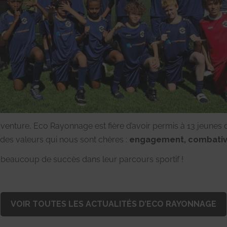
 aventure, Eco Rayonnage est fière d’avoir permis à 13 jeunes
n des valeurs qui nous sont chères :
engagement, combativit
t beaucoup de succès dans leur parcours sportif !
VOIR TOUTES LES ACTUALITÉS D’ECO RAYONNAGE