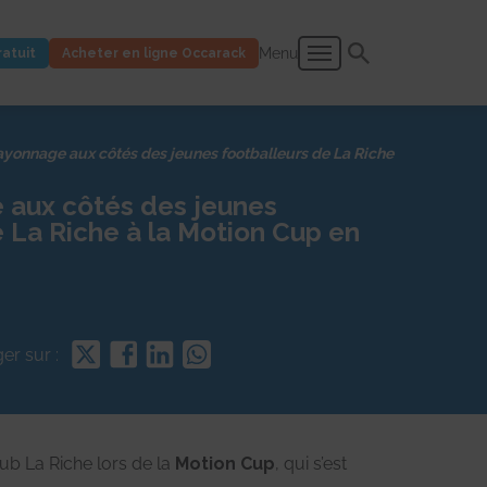
Menu
ratuit
Acheter en ligne Occarack
yonnage aux côtés des jeunes footballeurs de La Riche
 aux côtés des jeunes
e La Riche à la Motion Cup en
Partager
Partager
Partager
Partager
er sur :
sur
sur
sur
sur
Twitter
Facebook
LinkedIn
Whatsapp
b La Riche lors de la
Motion Cup
, qui s’est