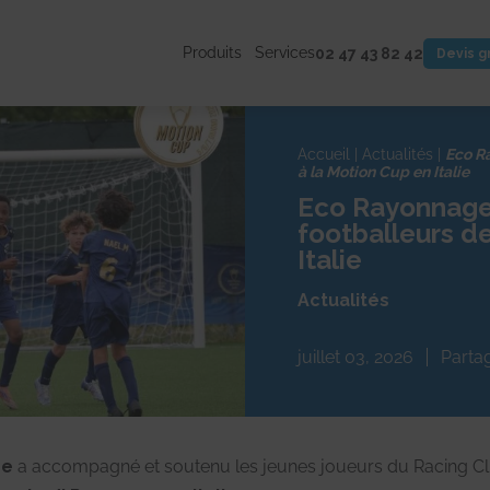
Produits
Services
02 47 43 82 42
Devis g
Accueil
|
Actualités
|
Eco Ra
à la Motion Cup en Italie
Eco Rayonnage
footballeurs d
Italie
Actualités
juillet 03, 2026
Partag
ge
a accompagné et soutenu les jeunes joueurs du Racing Clu